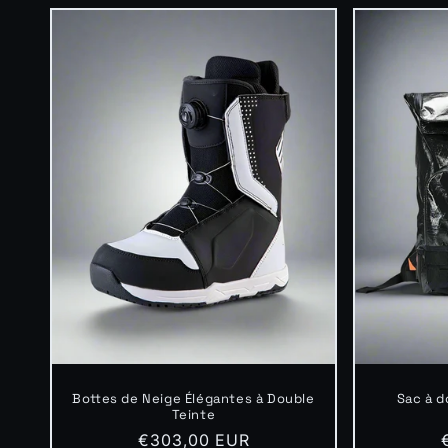
Bottes de Neige Élégantes à Double
Sac à 
Teinte
Prix
€303,00 EUR