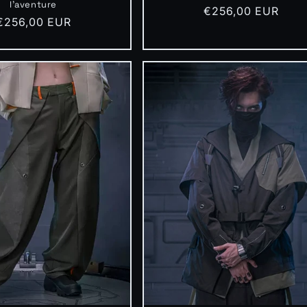
l'aventure
Prix
€256,00 EUR
Prix
€256,00 EUR
habituel
habituel