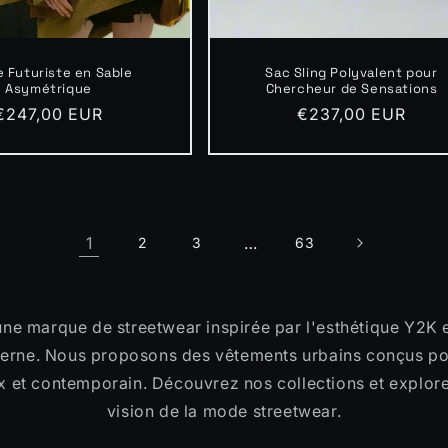
 Futuriste en Sable
Sac Sling Polyvalent pour
Asymétrique
Chercheur de Sensations
Prix
€247,00 EUR
Prix
€237,00 EUR
habituel
habituel
1
…
2
3
63
une marque de streetwear inspirée par l'esthétique Y2K e
rne. Nous proposons des vêtements urbains conçus po
x et contemporain. Découvrez nos collections et explor
vision de la mode streetwear.