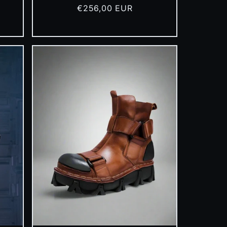
Prix
€256,00 EUR
habituel