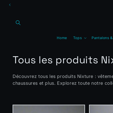
et
passer
au
contenu
Home
Tops
Pantalons &
C
Tous les produits Ni
o
Découvrez tous les produits Nixture : vêtem
l
chaussures et plus. Explorez toute notre coll
l
e