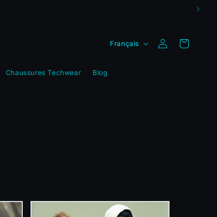
L
Connexion
Panier
Français
a
n
Chaussures Techwear
Blog
g
u
e