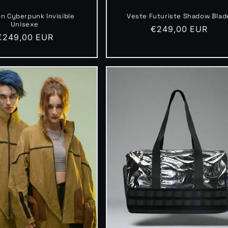
n Cyberpunk Invisible
Veste Futuriste Shadow Blad
Unisexe
Prix
€249,00 EUR
Prix
€249,00 EUR
habituel
habituel