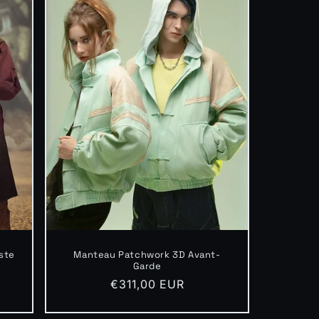
ste
Manteau Patchwork 3D Avant-
Garde
Prix
€311,00 EUR
habituel