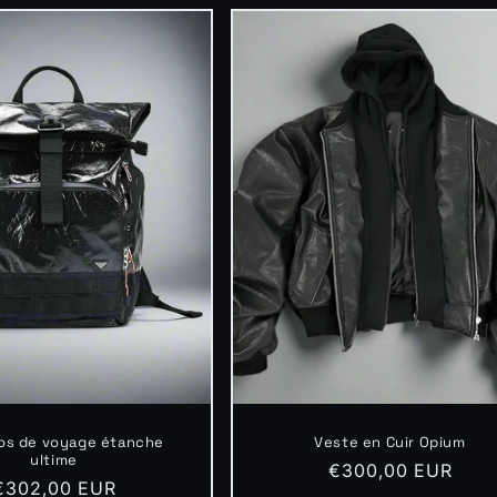
dos de voyage étanche
Veste en Cuir Opium
ultime
Prix
€300,00 EUR
Prix
€302,00 EUR
habituel