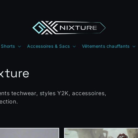
Nouveautés Y2K & Techwear
 Shorts
Accessoires & Sacs
Vêtements chauffants
xture
ents techwear, styles Y2K, accessoires,
ection.