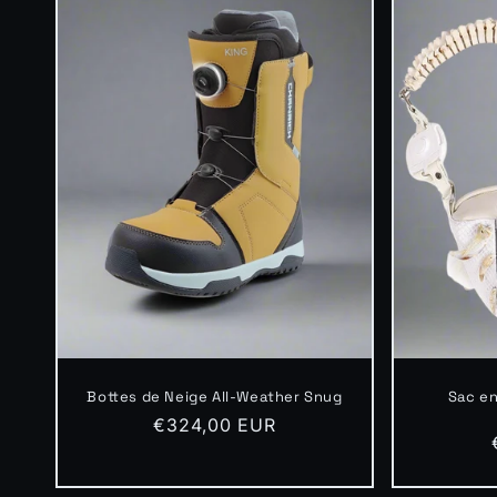
c
t
i
o
n
:
Bottes de Neige All-Weather Snug
Sac en
Prix
€324,00 EUR
habituel