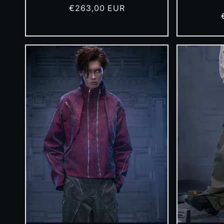
Prix
€263,00 EUR
habituel