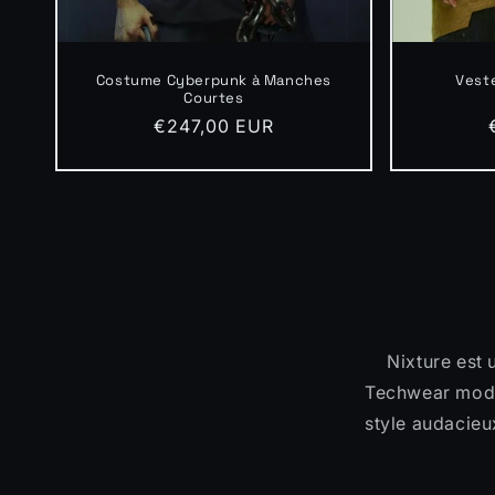
Costume Cyberpunk à Manches
Veste
Courtes
Prix
€247,00 EUR
habituel
Nixture est 
Techwear mode
style audacieu