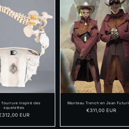
 fourrure inspiré des
Manteau Trench en Jean Futuri
squelettes
Prix
€311,00 EUR
Prix
€312,00 EUR
habituel
habituel