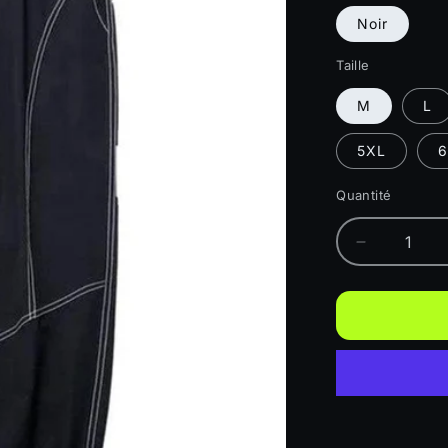
Noir
Taille
M
L
5XL
6
Quantité
Quantité
Réduire
la
quantité
de
Pantalons
en
Soie
Glacée
Patchwork
Stylés