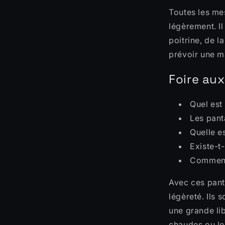
Toutes les me
légèrement. I
poitrine, de l
prévoir une m
Foire au
Quel est
Les pant
Quelle e
Existe-t
Comment 
Avec ces panta
légèreté. Ils 
une grande li
chaudes ou le