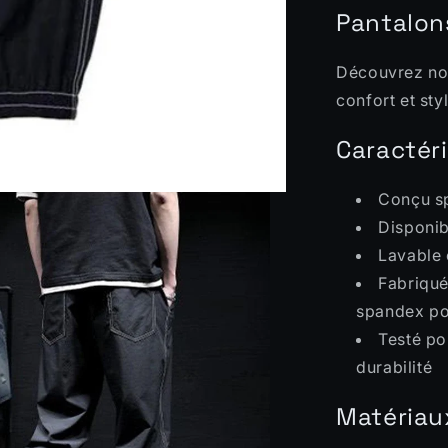
Pantalons
Découvrez nos
confort et sty
Caractéri
Conçu sp
Disponib
Lavable 
Fabriqué
spandex pou
Testé pou
durabilité
Matériau