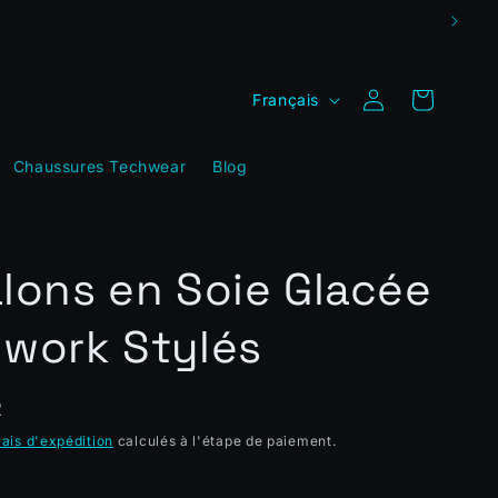
L
Connexion
Panier
Français
a
n
Chaussures Techwear
Blog
g
u
e
lons en Soie Glacée
work Stylés
R
rais d'expédition
calculés à l'étape de paiement.