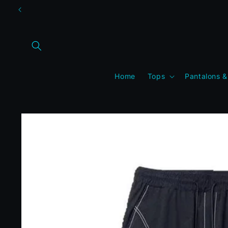
et
passer
au
contenu
Home
Tops
Pantalons &
Passer aux
informations
produits