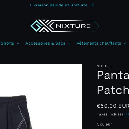
Nouveautés Y2K & Techwear
 Shorts
Accessoires & Sacs
Vêtements chauffants
NIXTURE
Panta
Patch
Prix
€60,00 EU
habituel
Taxes incluses.
F
Couleur