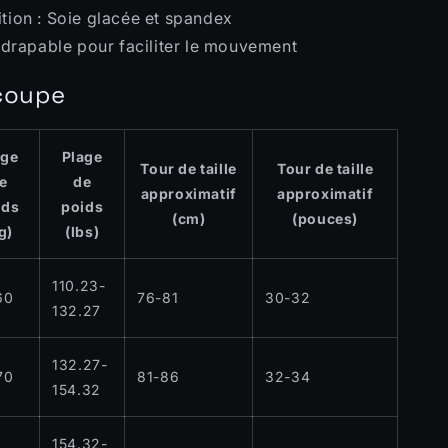
ion : Soie glacée et spandex
 drapable pour faciliter le mouvement
 coupe
age
Plage
Tour de taille
Tour de taille
e
de
approximatif
approximatif
ids
poids
(cm)
(pouces)
g)
(lbs)
110.23-
60
76-81
30-32
132.27
132.27-
70
81-86
32-34
154.32
154.32-