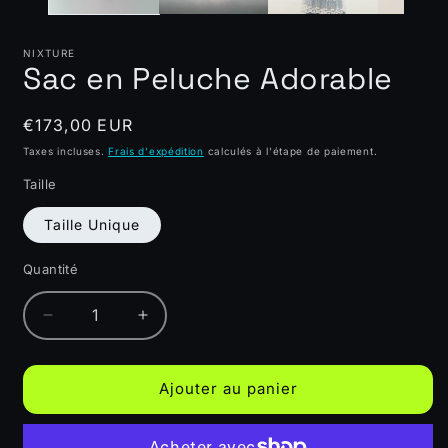
NIXTURE
Sac en Peluche Adorable
Prix
€173,00 EUR
habituel
Taxes incluses.
Frais d'expédition
calculés à l'étape de paiement.
Taille
Taille Unique
Quantité
Quantité
Réduire
Augmenter
la
la
quantité
quantité
de
de
Ajouter au panier
Sac
Sac
en
en