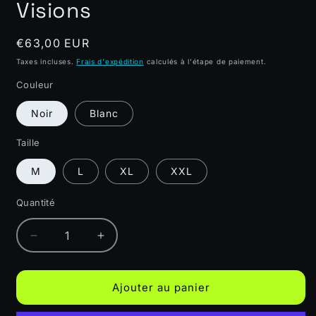
Visions
Prix
€63,00 EUR
habituel
Taxes incluses.
Frais d'expédition
calculés à l'étape de paiement.
Couleur
Noir
Blanc
Taille
M
L
XL
XXL
Quantité
Quantité
Réduire
Augmenter
la
la
quantité
quantité
de
de
Ajouter au panier
T-
T-
shirt
shirt